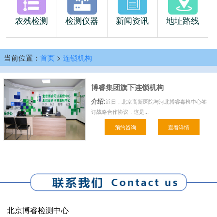
农残检测
检测仪器
新闻资讯
地址路线
当前位置：
首页
>
连锁机构
博睿集团旗下连锁机构
介绍:
近日，北京高新医院与河北博睿毒检中心签
订战略合作协议，这是...
预约咨询
查看详情
北京博睿检测中心