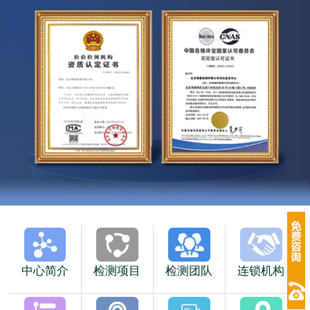
中心简介
检测项目
检测团队
连锁机构